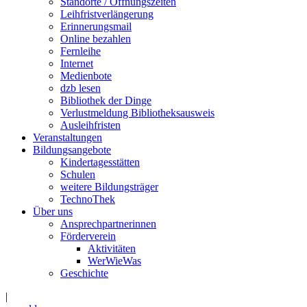
Standorte / Öffnungszeiten
Leihfristverlängerung
Erinnerungsmail
Online bezahlen
Fernleihe
Internet
Medienbote
dzb lesen
Bibliothek der Dinge
Verlustmeldung Bibliotheksausweis
Ausleihfristen
Veranstaltungen
Bildungsangebote
Kindertagesstätten
Schulen
weitere Bildungsträger
TechnoThek
Über uns
Ansprechpartnerinnen
Förderverein
Aktivitäten
WerWieWas
Geschichte
|