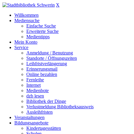
X
Willkommen
Mediensuche
Einfache Suche
Erweiterte Suche
Medientipps
Mein Konto
Service
Anmeldung / Benutzung
Standorte / Öffnungszeiten
Leihfristverlängerung
Erinnerungsmail
Online bezahlen
Fernleihe
Internet
Medienbote
dzb lesen
Bibliothek der Dinge
Verlustmeldung Bibliotheksausweis
Ausleihfristen
Veranstaltungen
Bildungsangebote
Kindertagesstätten
Schulen