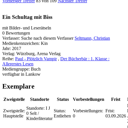
Vorheriger Treffer
83 von 109
Nächster Treffer
Ein Schultag mit Biss
mit Bilder- und Leserätseln
0 Bewertungen
Verfasser:
Suche nach diesem Verfasser
Seltmann, Christian
Medienkennzeichen:
Kin
Jahr:
2017
Verlag:
Würzburg, Arena Verlag
Reihe:
Paul - Plötzlich Vampir
,
Der Bücherbär : 1. Klasse :
Allererstes Lesen
Mediengruppe:
Buch
verfügbar in Lankow
Exemplare
Zweigstelle
Standorte
Status
Vorbestellungen
Frist
Standorte:
I J
Zweigstelle:
Status:
Vorbestellungen:
Frist:
0 Selt /
Hauptstelle
Entliehen
0
03.09.2026
Kinderliteratur