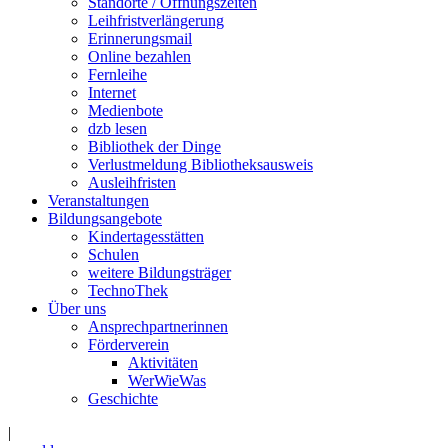
Standorte / Öffnungszeiten
Leihfristverlängerung
Erinnerungsmail
Online bezahlen
Fernleihe
Internet
Medienbote
dzb lesen
Bibliothek der Dinge
Verlustmeldung Bibliotheksausweis
Ausleihfristen
Veranstaltungen
Bildungsangebote
Kindertagesstätten
Schulen
weitere Bildungsträger
TechnoThek
Über uns
Ansprechpartnerinnen
Förderverein
Aktivitäten
WerWieWas
Geschichte
|