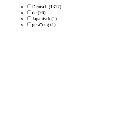
Deutsch
(1317)
de
(76)
Japanisch
(1)
gerå“eng
(1)