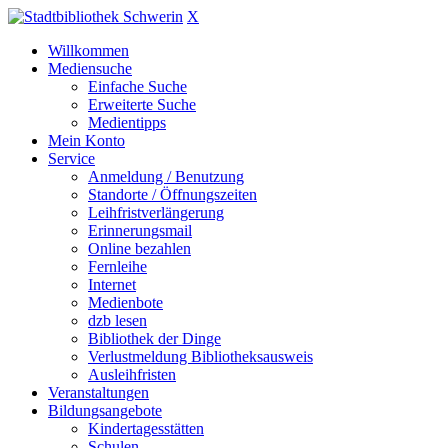
X
Willkommen
Mediensuche
Einfache Suche
Erweiterte Suche
Medientipps
Mein Konto
Service
Anmeldung / Benutzung
Standorte / Öffnungszeiten
Leihfristverlängerung
Erinnerungsmail
Online bezahlen
Fernleihe
Internet
Medienbote
dzb lesen
Bibliothek der Dinge
Verlustmeldung Bibliotheksausweis
Ausleihfristen
Veranstaltungen
Bildungsangebote
Kindertagesstätten
Schulen