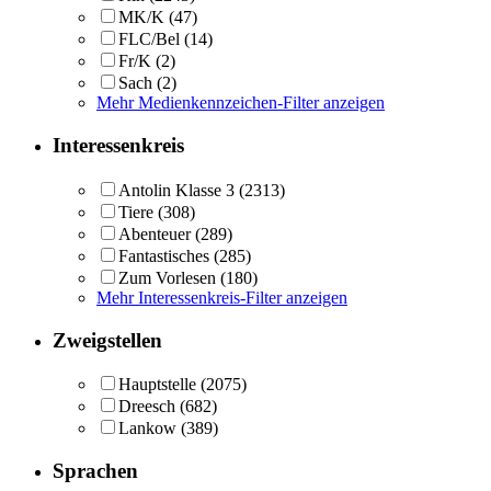
MK/K
(47)
FLC/Bel
(14)
Fr/K
(2)
Sach
(2)
Mehr Medienkennzeichen-Filter anzeigen
Interessenkreis
Antolin Klasse 3
(2313)
Tiere
(308)
Abenteuer
(289)
Fantastisches
(285)
Zum Vorlesen
(180)
Mehr Interessenkreis-Filter anzeigen
Zweigstellen
Hauptstelle
(2075)
Dreesch
(682)
Lankow
(389)
Sprachen