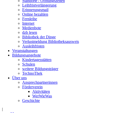
Standorte / Öffnungszeiten
Leihfristverlängerung
Erinnerungsmail
Online bezahlen
Fernleihe
Internet
Medienbote
dzb lesen
Bibliothek der Dinge
Verlustmeldung Bibliotheksausweis
Ausleihfristen
Veranstaltungen
Bildungsangebote
Kindertagesstätten
Schulen
weitere Bildungsträger
TechnoThek
Über uns
Ansprechpartnerinnen
Förderverein
Aktivitäten
WerWieWas
Geschichte
|