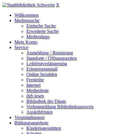
X
Willkommen
Mediensuche
Einfache Suche
Erweiterte Suche
Medientipps
Mein Konto
Service
Anmeldung / Benutzung
Standorte / Öffnungszeiten
Leihfristverlängerung
Erinnerungsmail
Online bezahlen
Fernleihe
Internet
Medienbote
dzb lesen
Bibliothek der Dinge
Verlustmeldung Bibliotheksausweis
Ausleihfristen
Veranstaltungen
Bildungsangebote
Kindertagesstätten
Schulen