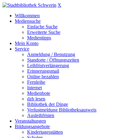
X
Willkommen
Mediensuche
Einfache Suche
Erweiterte Suche
Medientipps
Mein Konto
Service
Anmeldung / Benutzung
Standorte / Öffnungszeiten
Leihfristverlängerung
Erinnerungsmail
Online bezahlen
Fernleihe
Internet
Medienbote
dzb lesen
Bibliothek der Dinge
Verlustmeldung Bibliotheksausweis
Ausleihfristen
Veranstaltungen
Bildungsangebote
Kindertagesstätten
Schulen