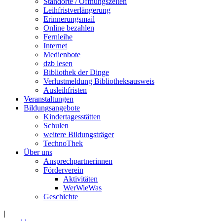
Standorte / Öffnungszeiten
Leihfristverlängerung
Erinnerungsmail
Online bezahlen
Fernleihe
Internet
Medienbote
dzb lesen
Bibliothek der Dinge
Verlustmeldung Bibliotheksausweis
Ausleihfristen
Veranstaltungen
Bildungsangebote
Kindertagesstätten
Schulen
weitere Bildungsträger
TechnoThek
Über uns
Ansprechpartnerinnen
Förderverein
Aktivitäten
WerWieWas
Geschichte
|