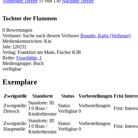
Vorheriger Treffer
11 von 130
Nächster Treffer
Tochter der Flammen
0 Bewertungen
Verfasser:
Suche nach diesem Verfasser
Brandis, Katja (Verfasser)
Medienkennzeichen:
Kin
Jahr:
[2023]
Verlag:
Frankfurt am Main, Fischer KJB
Reihe:
Feuerblüte; 1
Mediengruppe:
Buch
verfügbar
Exemplare
Zweigstelle
Standorte
Status
Vorbestellungen
Frist
Intere
Standorte:
III
Zweigstelle:
Status:
Vorbestellungen:
J 0 Bran /
Frist:
Interes
Dreesch
Verfügbar
0
Kinderliteratur
Standorte:
III
Zweigstelle:
Status:
Vorbestellungen:
J 0 Bran /
Frist:
Interes
Hauptstelle
Verfügbar
0
Kinderliteratur