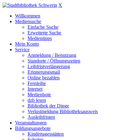
X
Willkommen
Mediensuche
Einfache Suche
Erweiterte Suche
Medientipps
Mein Konto
Service
Anmeldung / Benutzung
Standorte / Öffnungszeiten
Leihfristverlängerung
Erinnerungsmail
Online bezahlen
Fernleihe
Internet
Medienbote
dzb lesen
Bibliothek der Dinge
Verlustmeldung Bibliotheksausweis
Ausleihfristen
Veranstaltungen
Bildungsangebote
Kindertagesstätten
Schulen