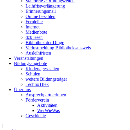
Standorte / Öffnungszeiten
Leihfristverlängerung
Erinnerungsmail
Online bezahlen
Fernleihe
Internet
Medienbote
dzb lesen
Bibliothek der Dinge
Verlustmeldung Bibliotheksausweis
Ausleihfristen
Veranstaltungen
Bildungsangebote
Kindertagesstätten
Schulen
weitere Bildungsträger
TechnoThek
Über uns
Ansprechpartnerinnen
Förderverein
Aktivitäten
WerWieWas
Geschichte
|