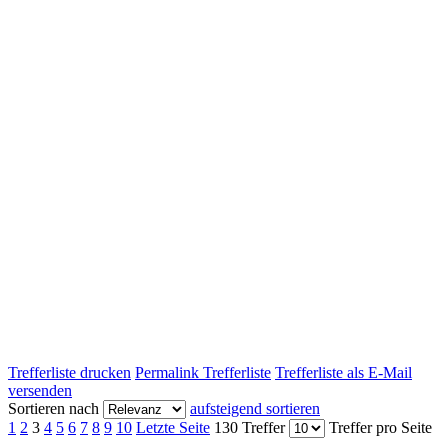
Trefferliste drucken
Permalink Trefferliste
Trefferliste als E-Mail
versenden
Sortieren nach
aufsteigend sortieren
1
2
3
4
5
6
7
8
9
10
Letzte Seite
130 Treffer
Treffer pro Seite