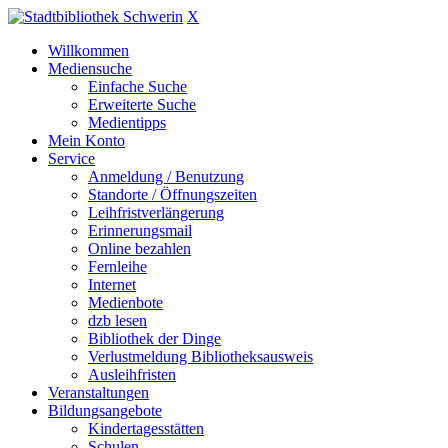
X
Willkommen
Mediensuche
Einfache Suche
Erweiterte Suche
Medientipps
Mein Konto
Service
Anmeldung / Benutzung
Standorte / Öffnungszeiten
Leihfristverlängerung
Erinnerungsmail
Online bezahlen
Fernleihe
Internet
Medienbote
dzb lesen
Bibliothek der Dinge
Verlustmeldung Bibliotheksausweis
Ausleihfristen
Veranstaltungen
Bildungsangebote
Kindertagesstätten
Schulen