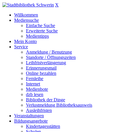
X
Willkommen
Mediensuche
Einfache Suche
Erweiterte Suche
Medientipps
Mein Konto
Service
Anmeldung / Benutzung
Standorte / Öffnungszeiten
Leihfristverlängerung
Erinnerungsmail
Online bezahlen
Fernleihe
Internet
Medienbote
dzb lesen
Bibliothek der Dinge
Verlustmeldung Bibliotheksausweis
Ausleihfristen
Veranstaltungen
Bildungsangebote
Kindertagesstätten
Schulen