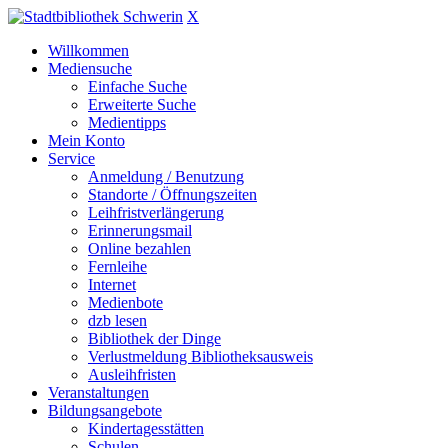
X
Willkommen
Mediensuche
Einfache Suche
Erweiterte Suche
Medientipps
Mein Konto
Service
Anmeldung / Benutzung
Standorte / Öffnungszeiten
Leihfristverlängerung
Erinnerungsmail
Online bezahlen
Fernleihe
Internet
Medienbote
dzb lesen
Bibliothek der Dinge
Verlustmeldung Bibliotheksausweis
Ausleihfristen
Veranstaltungen
Bildungsangebote
Kindertagesstätten
Schulen