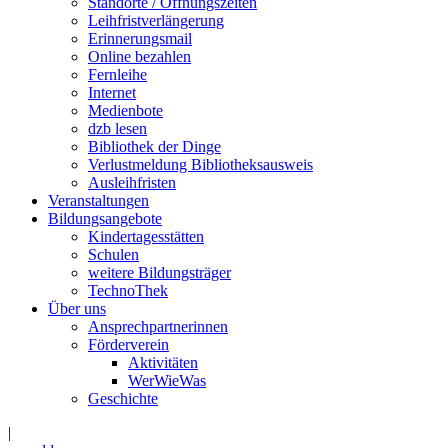
Standorte / Öffnungszeiten
Leihfristverlängerung
Erinnerungsmail
Online bezahlen
Fernleihe
Internet
Medienbote
dzb lesen
Bibliothek der Dinge
Verlustmeldung Bibliotheksausweis
Ausleihfristen
Veranstaltungen
Bildungsangebote
Kindertagesstätten
Schulen
weitere Bildungsträger
TechnoThek
Über uns
Ansprechpartnerinnen
Förderverein
Aktivitäten
WerWieWas
Geschichte
|