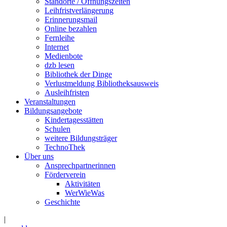
Standorte / Öffnungszeiten
Leihfristverlängerung
Erinnerungsmail
Online bezahlen
Fernleihe
Internet
Medienbote
dzb lesen
Bibliothek der Dinge
Verlustmeldung Bibliotheksausweis
Ausleihfristen
Veranstaltungen
Bildungsangebote
Kindertagesstätten
Schulen
weitere Bildungsträger
TechnoThek
Über uns
Ansprechpartnerinnen
Förderverein
Aktivitäten
WerWieWas
Geschichte
|