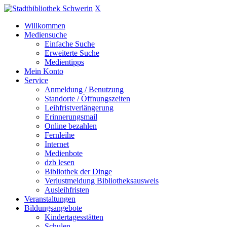
X
Willkommen
Mediensuche
Einfache Suche
Erweiterte Suche
Medientipps
Mein Konto
Service
Anmeldung / Benutzung
Standorte / Öffnungszeiten
Leihfristverlängerung
Erinnerungsmail
Online bezahlen
Fernleihe
Internet
Medienbote
dzb lesen
Bibliothek der Dinge
Verlustmeldung Bibliotheksausweis
Ausleihfristen
Veranstaltungen
Bildungsangebote
Kindertagesstätten
Schulen