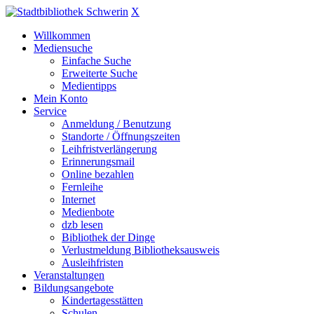
X
Willkommen
Mediensuche
Einfache Suche
Erweiterte Suche
Medientipps
Mein Konto
Service
Anmeldung / Benutzung
Standorte / Öffnungszeiten
Leihfristverlängerung
Erinnerungsmail
Online bezahlen
Fernleihe
Internet
Medienbote
dzb lesen
Bibliothek der Dinge
Verlustmeldung Bibliotheksausweis
Ausleihfristen
Veranstaltungen
Bildungsangebote
Kindertagesstätten
Schulen