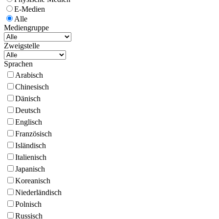
E-Medien
Alle
Mediengruppe
Zweigstelle
Sprachen
Arabisch
Chinesisch
Dänisch
Deutsch
Englisch
Französisch
Isländisch
Italienisch
Japanisch
Koreanisch
Niederländisch
Polnisch
Russisch