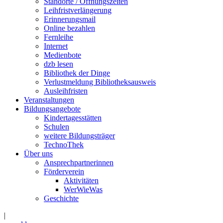
Standorte / Öffnungszeiten
Leihfristverlängerung
Erinnerungsmail
Online bezahlen
Fernleihe
Internet
Medienbote
dzb lesen
Bibliothek der Dinge
Verlustmeldung Bibliotheksausweis
Ausleihfristen
Veranstaltungen
Bildungsangebote
Kindertagesstätten
Schulen
weitere Bildungsträger
TechnoThek
Über uns
Ansprechpartnerinnen
Förderverein
Aktivitäten
WerWieWas
Geschichte
|