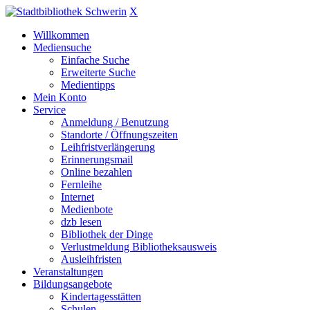
X
Willkommen
Mediensuche
Einfache Suche
Erweiterte Suche
Medientipps
Mein Konto
Service
Anmeldung / Benutzung
Standorte / Öffnungszeiten
Leihfristverlängerung
Erinnerungsmail
Online bezahlen
Fernleihe
Internet
Medienbote
dzb lesen
Bibliothek der Dinge
Verlustmeldung Bibliotheksausweis
Ausleihfristen
Veranstaltungen
Bildungsangebote
Kindertagesstätten
Schulen