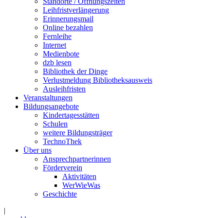
Standorte / Öffnungszeiten
Leihfristverlängerung
Erinnerungsmail
Online bezahlen
Fernleihe
Internet
Medienbote
dzb lesen
Bibliothek der Dinge
Verlustmeldung Bibliotheksausweis
Ausleihfristen
Veranstaltungen
Bildungsangebote
Kindertagesstätten
Schulen
weitere Bildungsträger
TechnoThek
Über uns
Ansprechpartnerinnen
Förderverein
Aktivitäten
WerWieWas
Geschichte
|