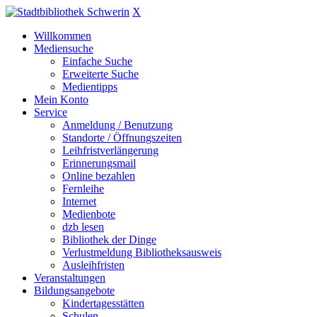
X
Willkommen
Mediensuche
Einfache Suche
Erweiterte Suche
Medientipps
Mein Konto
Service
Anmeldung / Benutzung
Standorte / Öffnungszeiten
Leihfristverlängerung
Erinnerungsmail
Online bezahlen
Fernleihe
Internet
Medienbote
dzb lesen
Bibliothek der Dinge
Verlustmeldung Bibliotheksausweis
Ausleihfristen
Veranstaltungen
Bildungsangebote
Kindertagesstätten
Schulen