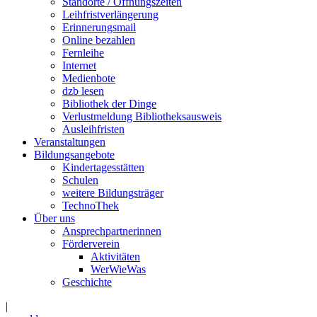
Standorte / Öffnungszeiten
Leihfristverlängerung
Erinnerungsmail
Online bezahlen
Fernleihe
Internet
Medienbote
dzb lesen
Bibliothek der Dinge
Verlustmeldung Bibliotheksausweis
Ausleihfristen
Veranstaltungen
Bildungsangebote
Kindertagesstätten
Schulen
weitere Bildungsträger
TechnoThek
Über uns
Ansprechpartnerinnen
Förderverein
Aktivitäten
WerWieWas
Geschichte
|