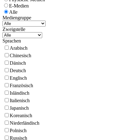
E-Medien
Alle
Mediengruppe
Zweigstelle
Sprachen
Arabisch
Chinesisch
Dänisch
Deutsch
Englisch
Französisch
Isländisch
Italienisch
Japanisch
Koreanisch
Niederländisch
Polnisch
Russisch