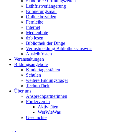
Standorte / Öffnungszeiten
Leihfristverlängerung
Erinnerungsmail
Online bezahlen
Fernleihe
Internet
Medienbote
dzb lesen
Bibliothek der Dinge
Verlustmeldung Bibliotheksausweis
Ausleihfristen
Veranstaltungen
Bildungsangebote
Kindertagesstätten
Schulen
weitere Bildungsträger
TechnoThek
Über uns
Ansprechpartnerinnen
Förderverein
Aktivitäten
WerWieWas
Geschichte
|