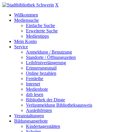
X
Willkommen
Mediensuche
Einfache Suche
Erweiterte Suche
Medientipps
Mein Konto
Service
Anmeldung / Benutzung
Standorte / Öffnungszeiten
Leihfristverlängerung
Erinnerungsmail
Online bezahlen
Fernleihe
Internet
Medienbote
dzb lesen
Bibliothek der Dinge
Verlustmeldung Bibliotheksausweis
Ausleihfristen
Veranstaltungen
Bildungsangebote
Kindertagesstätten
Schulen