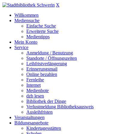
X
Willkommen
Mediensuche
Einfache Suche
Erweiterte Suche
Medientipps
Mein Konto
Service
Anmeldung / Benutzung
Standorte / Öffnungszeiten
Leihfristverlängerung
Erinnerungsmail
Online bezahlen
Fernleihe
Internet
Medienbote
dzb lesen
Bibliothek der Dinge
Verlustmeldung Bibliotheksausweis
Ausleihfristen
Veranstaltungen
Bildungsangebote
Kindertagesstätten
Schulen