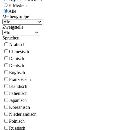
E-Medien
Alle
Mediengruppe
Zweigstelle
Sprachen
Arabisch
Chinesisch
Dänisch
Deutsch
Englisch
Französisch
Isländisch
Italienisch
Japanisch
Koreanisch
Niederländisch
Polnisch
Russisch