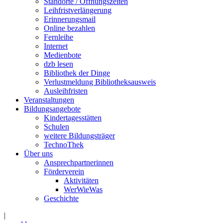
Standorte / Öffnungszeiten
Leihfristverlängerung
Erinnerungsmail
Online bezahlen
Fernleihe
Internet
Medienbote
dzb lesen
Bibliothek der Dinge
Verlustmeldung Bibliotheksausweis
Ausleihfristen
Veranstaltungen
Bildungsangebote
Kindertagesstätten
Schulen
weitere Bildungsträger
TechnoThek
Über uns
Ansprechpartnerinnen
Förderverein
Aktivitäten
WerWieWas
Geschichte
|